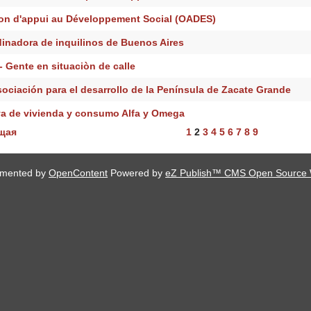
on d'appui au Développement Social (OADES)
inadora de inquilinos de Buenos Aires
- Gente en situaciòn de calle
ciación para el desarrollo de la Península de Zacate Grande
a de vivienda y consumo Alfa y Omega
щая
1
2
3
4
5
6
7
8
9
lemented by
OpenContent
Powered by
eZ Publish™ CMS Open Source