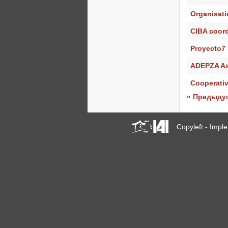
Organisati
CIBA coord
Proyecto7 
ADEPZA Aso
Cooperativ
« Предыду
Copyleft - Imp