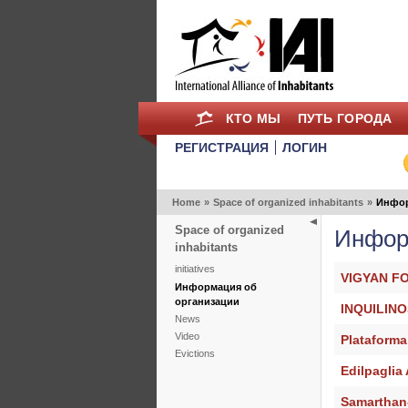
КТО МЫ
ПУТЬ ГОРОДА
РЕГИСТРАЦИЯ
ЛОГИН
Home
»
Space of organized inhabitants
»
Инфор
Space of organized
Инфор
inhabitants
initiatives
VIGYAN F
Информация об
организации
INQUILIN
News
Video
Plataform
Evictions
Edilpaglia 
Samarthan