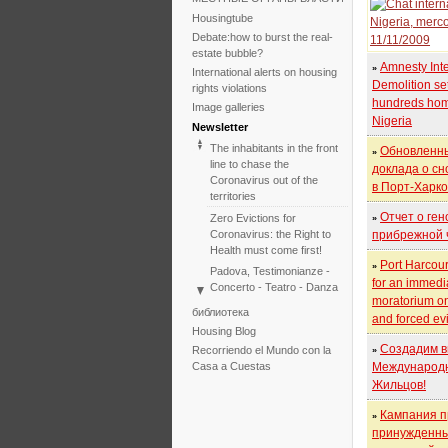
Housingtube
Debate:how to burst the real-
estate bubble?
Amnesty Inte
»
International alerts on housing
Demolition set
rights violations
hundreds hom
Image galleries
Nigeria
Newsletter
The inhabitants in the front
Обновленн
»
line to chase the
доклада о сн
Coronavirus out of the
в Порт-Харк
territories
Отчет о ген
Zero Evictions for
»
Coronavirus: the Right to
прибрежной 
Health must come first!
Port Harcour
»
Padova, Testimonianze -
for an immedi
Concerto - Teatro - Danza
moratorium on
in solidarietà con i difensori
библиотека
and forced ev
del diritto alla casa
Housing Blog
Faced with the failure of
Создадим в
Recorriendo el Mundo con la
»
COP25, the International
Casa a Cuestas
Международ
Tribunal on Evictions re-
Жильцов!
launches the initiative for
2020
Кампания п
»
International Tribunal on
принужденн
Climate Change - Two