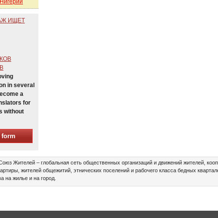
 Нигерии
АЖ ИЩЕТ
КОВ
В
oving
n in several
Become a
nslators for
s without
e form
оюз Жителей – глобальная сеть общественных организаций и движений жителей, кооп
артиры, жителей общежитий, этнических поселений и рабочего класса бедных квартало
а на жилье и на город.