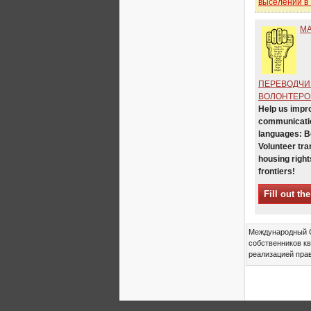
выселений в
Sessions in One
Xalapa, Mexico, Jornada de
М
la Re-Existencia por el
derecho a la vivienda
Making New York a Zero
Evictions City!
ПЕРЕВОДЧИ
October 2019, Call to the
ВОЛОНТЕРО
World Zero Evictions Days
Help us impr
DONATE FOR THE
communicatio
STRUGGLES FOR THE
languages: 
RIGHT TO HOUSING,
LAND AND CITY
Volunteer tra
housing right
INTERNATIONAL CALL
frontiers!
FOR CASES OF
EVICTIONS AND
Fill out th
DISPLACEMENTS
Del 21 al 23 de junio, en
Marsella, capital de los
habitantes del Mediterráneo
Международный С
собственников кв
Housing for all in Europe :
реализацией прав
your signature is needed !
New Website Naming Some
of NYC’s Worst Evictors &
Mapping Evictions Across
NYC