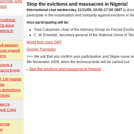
Stop the evictions and massacres in Nigeria!
International chat wednesday 11/11/09, 16:00-17:00 GMT
to dis
participate in the mobilisation and solidarity against evictions in Ni
rnational:
Also participating will be:
 to leave
Yves Cabannes, chair of the Advisory Group on Forced Evict
eless in
C. W. Enwefah, secretary-general of the National Union of Ten
World time zone GMT
ый вариант
Google Translator
осах зданий
орте
>>> We ask that you confirm your participation and Skype name vi
9th November 2009, when the technical tests will be carried out.
оциде в
Stop the evictions and massacres in Nigeria!
»
части Бунду
t, UN-Habitat
ate
 demolitions
ictions
месте
ный Союз
ротив
ых