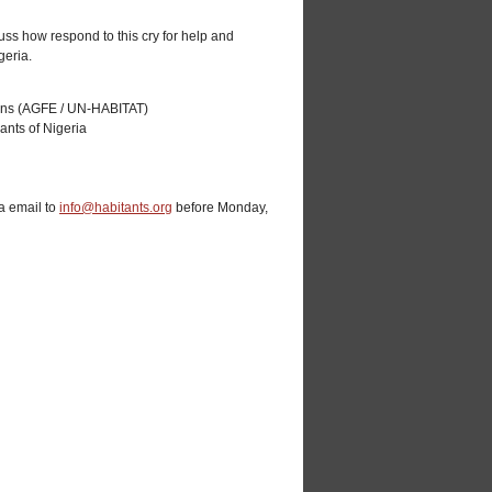
cuss how respond to this cry for help and
geria.
ions (AGFE / UN-HABITAT)
ants of Nigeria
a email to
info@habitants.org
before Monday,