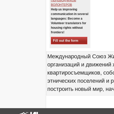
ПЕРЕВОДЧИКОВ
Sessions in One
ВОЛОНТЕРОВ
Xalapa, Mexico, Jornada de
Help us improving
la Re-Existencia por el
communication in several
derecho a la vivienda
languages: Become a
Making New York a Zero
Volunteer translators for
Evictions City!
housing rights without
October 2019, Call to the
frontiers!
World Zero Evictions Days
Fill out the form
DONATE FOR THE
STRUGGLES FOR THE
RIGHT TO HOUSING,
LAND AND CITY
Международный Союз Жит
INTERNATIONAL CALL
организаций и движений 
FOR CASES OF
EVICTIONS AND
квартиросъемщиков, соб
DISPLACEMENTS
Del 21 al 23 de junio, en
этнических поселений и 
Marsella, capital de los
habitantes del Mediterráneo
построить новый мир, нач
Housing for all in Europe :
your signature is needed !
New Website Naming Some
of NYC’s Worst Evictors &
Mapping Evictions Across
NYC