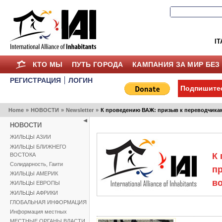
IT
КТО МЫ
ПУТЬ ГОРОДА
КАМПАНИЯ ЗА МИР БЕЗ
РЕГИСТРАЦИЯ
ЛОГИН
Подпишитес
Home
»
НОВОСТИ
»
Newsletter
»
К проведению ВАЖ: призыв к переводчика
НОВОСТИ
ЖИЛЬЦЫ АЗИИ
ЖИЛЬЦЫ БЛИЖНЕГО
К
ВОСТОКА
Солидарность, Гаити
п
ЖИЛЬЦЫ АМЕРИК
в
ЖИЛЬЦЫ ЕВРОПЫ
ЖИЛЬЦЫ АФРИКИ
ГЛОБАЛЬНАЯ ИНФОРМАЦИЯ
Информация местных
МЕСТНЫЕ ОРГАНЫ ВЛАСТИ