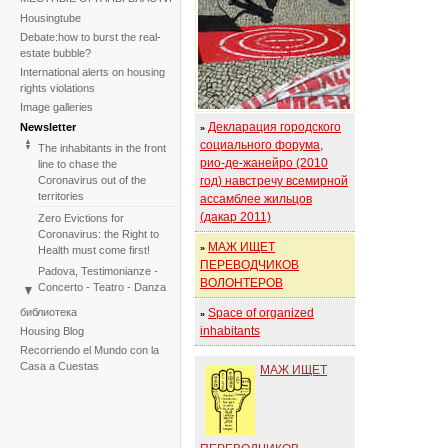
Housingtube
Debate:how to burst the real-
estate bubble?
International alerts on housing
rights violations
Image galleries
Декларация городского
Newsletter
»
социального форума,
The inhabitants in the front
рио-де-жанейро (2010
line to chase the
Coronavirus out of the
год) навстречу всемирной
territories
ассамблее жильцов
(дакар 2011)
Zero Evictions for
Coronavirus: the Right to
МАЖ ИЩЕТ
»
Health must come first!
ПЕРЕВОДЧИКОВ
Padova, Testimonianze -
ВОЛОНТЕРОВ
Concerto - Teatro - Danza
in solidarietà con i difensori
библиотека
Space of organized
»
del diritto alla casa
inhabitants
Housing Blog
Faced with the failure of
Recorriendo el Mundo con la
COP25, the International
Casa a Cuestas
МАЖ ИЩЕТ
Tribunal on Evictions re-
launches the initiative for
2020
International Tribunal on
Climate Change - Two